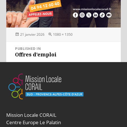
Posted
Full
21 janvier 2026
1080 × 1350
on
size
Navigation
PUBLISHED IN
Offres d’emploi
de
l’article
Mission Locale CORAIL
Centre Europe Le Palatin