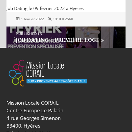
Job Dating le 09 février 2022 à Hyères
Posted
Full
1 février 2022
1810 × 2560
on
size
Navigation
PUBLISHED IN
JOB DATING « PREMIÈRE LOGE »
de
l’article
Mission Locale CORAIL
Centre Europe Le Palatin
4 rue Georges Simenon
83400, Hyères