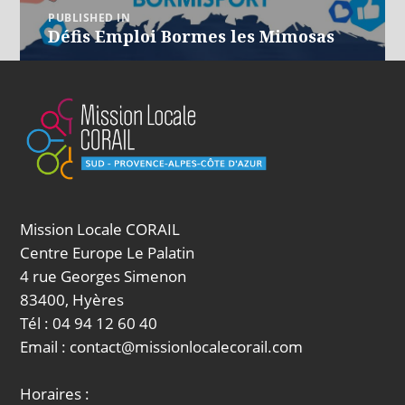
Navigation
PUBLISHED IN
Défis Emploi Bormes les Mimosas
de
l’article
Mission Locale CORAIL
Centre Europe Le Palatin
4 rue Georges Simenon
83400, Hyères
Tél : 04 94 12 60 40
Email : contact@missionlocalecorail.com
Horaires :