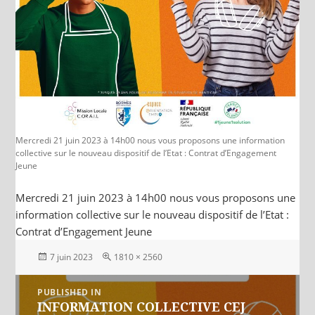
Mercredi 21 juin 2023 à 14h00 nous vous proposons une information
collective sur le nouveau dispositif de l’Etat : Contrat d’Engagement
Jeune
Mercredi 21 juin 2023 à 14h00 nous vous proposons une
information collective sur le nouveau dispositif de l’Etat :
Contrat d’Engagement Jeune
Posted
Full
7 juin 2023
1810 × 2560
on
size
Navigation
PUBLISHED IN
INFORMATION COLLECTIVE CEJ