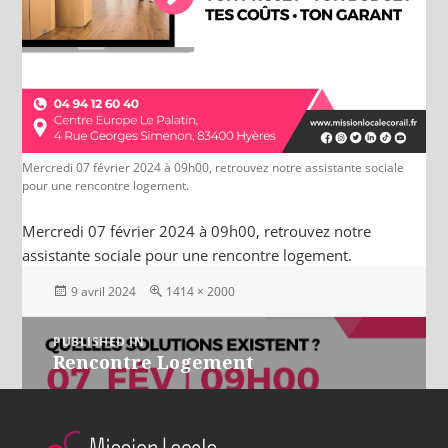
Mercredi 07 février 2024 à 09h00, retrouvez notre assistante sociale
pour une rencontre logement.
Mercredi 07 février 2024 à 09h00, retrouvez notre
assistante sociale pour une rencontre logement.
Posted
Full
9 avril 2024
1414 × 2000
on
size
Navigation
PUBLISHED IN
Rencontre Logement
de
l’article