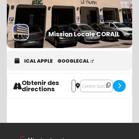
Mission Locale CORAIL
ICAL APPLE
GOOGLECAL
Obtenir des
Address - TOURNOI FC 24 [Z0q
Destination Address - TOURN
directions